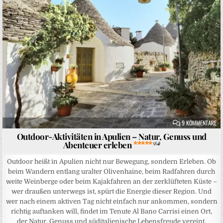
ZU
9 KOMMENTARE
Outdoor-Aktivitäten in Apulien – Natur, Genuss und
Abenteuer erleben
5 (4)
Outdoor heißt in Apulien nicht nur Bewegung, sondern Erleben. Ob
beim Wandern entlang uralter Olivenhaine, beim Radfahren durch
weite Weinberge oder beim Kajakfahren an der zerklüfteten Küste –
wer draußen unterwegs ist, spürt die Energie dieser Region. Und
wer nach einem aktiven Tag nicht einfach nur ankommen, sondern
richtig auftanken will, findet im Tenute Al Bano Carrisi einen Ort,
der Natur, Genuss und süditalienische Lebensfreude vereint.