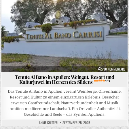
ZU
30 KOMMENTARE
Tenute Al Bano in Apulien: Weingut, Resort und
Kulturjuwel im Herzen des Südens
5 (33)
Das Tenute Al Bano in Apulien vereint Weinberge, Olivenhaine,
Resort und Kultur zu einem einzigartigen Erlebnis. Besucher
erwarten Gastfreundschaft, Naturverbundenheit und Musik
inmitten mediterraner Landschaft. Ein Ort voller Authentizität,
Geschichte und Seele – das Symbol Apuliens.
ANNIE KNITTER
SEPTEMBER 25, 2025