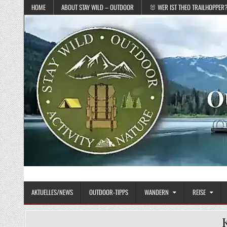
Skip to content
HOME
ABOUT STAY WILD – OUTDOOR
🐰 WER IST THEO TRAILHOPPER
STAY WILD – OUTDOOR
Das Magazin fürs echte Draußenleben
AKTUELLES/NEWS
OUTDOOR-TIPPS
WANDERN
REISE