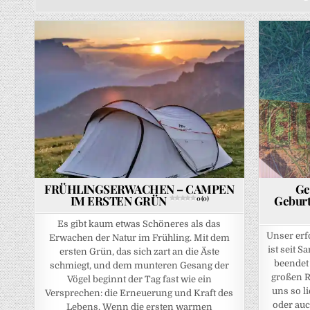
Posted in
P
FRÜHLINGSERWACHEN – CAMPEN
Ge
IM ERSTEN GRÜN
Geburt
0 (0)
Es gibt kaum etwas Schöneres als das
Unser erf
Erwachen der Natur im Frühling. Mit dem
ist seit 
ersten Grün, das sich zart an die Äste
beendet 
schmiegt, und dem munteren Gesang der
großen R
Vögel beginnt der Tag fast wie ein
uns so l
Versprechen: die Erneuerung und Kraft des
oder au
Lebens. Wenn die ersten warmen