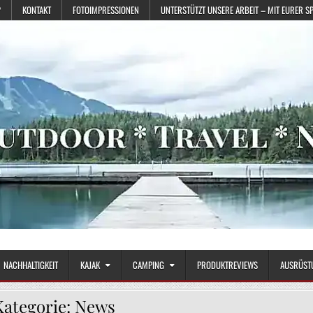
?
KONTAKT
FOTOIMPRESSIONEN
UNTERSTÜTZT UNSERE ARBEIT – MIT EURER S
NACHHALTIGKEIT
KAJAK
CAMPING
PRODUKTREVIEWS
AUSRÜST
Kategorie:
News