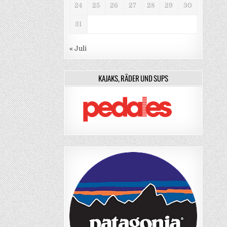
24
25
26
27
28
29
30
31
« Juli
KAJAKS, RÄDER UND SUPS