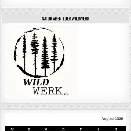
NATUR ABENTEUER WILDWERK
August 2026
M
D
M
D
F
S
S