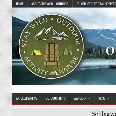
Skip to content
HOME
ABOUT STAY WILD – OUTDOOR
🐰 WER IST THEO TRAILHOPPER
STAY WILD – OUTDOOR
Das Magazin fürs echte Draußenleben
AKTUELLES/NEWS
OUTDOOR-TIPPS
WANDERN
REISE
Schlagw