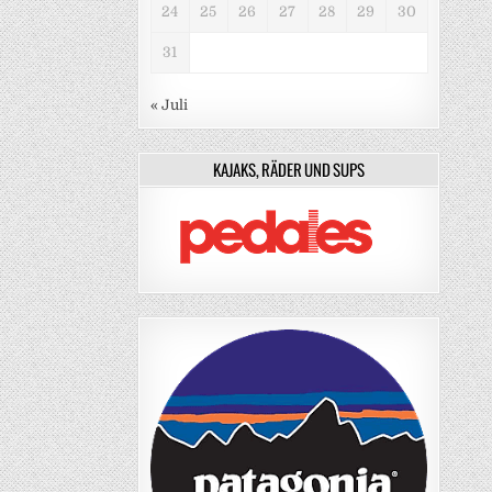
24
25
26
27
28
29
30
31
« Juli
KAJAKS, RÄDER UND SUPS