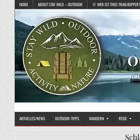
Skip to content
HOME
ABOUT STAY WILD – OUTDOOR
🐰 WER IST THEO TRAILHOPPER
STAY WILD – OUTDOOR
Das Magazin fürs echte Draußenleben
AKTUELLES/NEWS
OUTDOOR-TIPPS
WANDERN
REISE
Sch