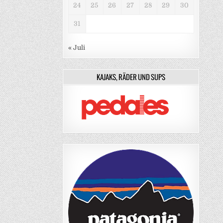
24
25
26
27
28
29
30
31
« Juli
KAJAKS, RÄDER UND SUPS