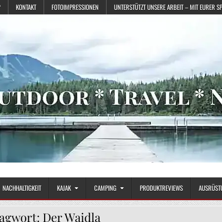
?
KONTAKT
FOTOIMPRESSIONEN
UNTERSTÜTZT UNSERE ARBEIT – MIT EURER S
NACHHALTIGKEIT
KAJAK
CAMPING
PRODUKTREVIEWS
AUSRÜST
lagwort:
Der Waidla