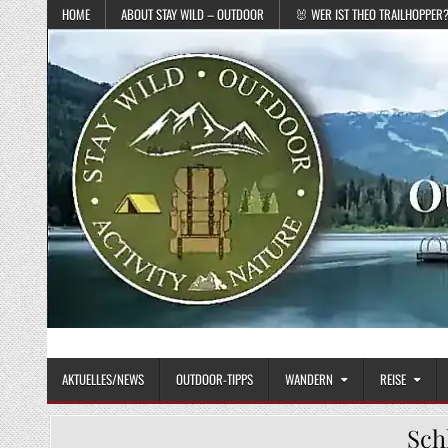
Skip to content
HOME
ABOUT STAY WILD – OUTDOOR
🐰 WER IST THEO TRAILHOPPER
STAY WILD – OUTDOOR
Das Magazin fürs echte Draußenleben
AKTUELLES/NEWS
OUTDOOR-TIPPS
WANDERN
REISE
Sch