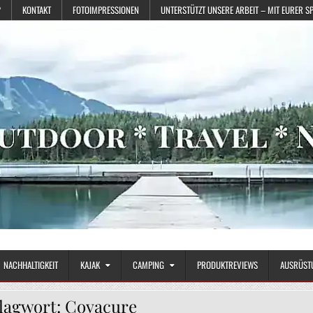
?
KONTAKT
FOTOIMPRESSIONEN
UNTERSTÜTZT UNSERE ARBEIT – MIT EURER S
NACHHALTIGKEIT
KAJAK
CAMPING
PRODUKTREVIEWS
AUSRÜST
lagwort:
Covacure