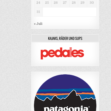
24
25
26
27
28
29
30
31
« Juli
KAJAKS, RÄDER UND SUPS