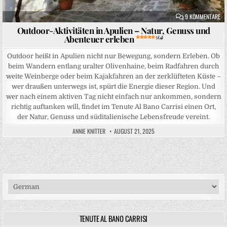
ZU
9 KOMMENTARE
Outdoor-Aktivitäten in Apulien – Natur, Genuss und
Abenteuer erleben
5 (4)
Outdoor heißt in Apulien nicht nur Bewegung, sondern Erleben. Ob
beim Wandern entlang uralter Olivenhaine, beim Radfahren durch
weite Weinberge oder beim Kajakfahren an der zerklüfteten Küste –
wer draußen unterwegs ist, spürt die Energie dieser Region. Und
wer nach einem aktiven Tag nicht einfach nur ankommen, sondern
richtig auftanken will, findet im Tenute Al Bano Carrisi einen Ort,
der Natur, Genuss und süditalienische Lebensfreude vereint.
ANNIE KNITTER
AUGUST 21, 2025
TENUTE AL BANO CARRISI