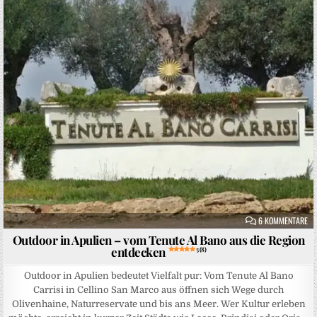
Posted in
ZU
6 KOMMENTARE
Outdoor in Apulien – vom Tenute Al Bano aus die Region
entdecken
5 (8)
Outdoor in Apulien bedeutet Vielfalt pur: Vom Tenute Al Bano
Carrisi in Cellino San Marco aus öffnen sich Wege durch
Olivenhaine, Naturreservate und bis ans Meer. Wer Kultur erleben