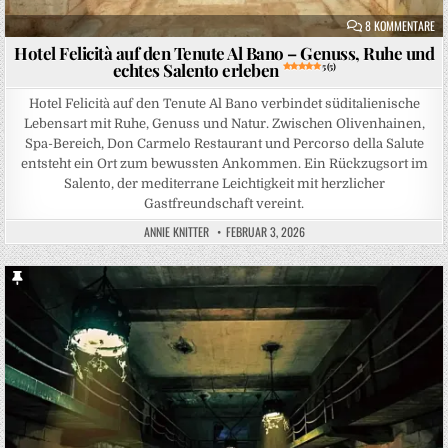
ZU
8 KOMMENTARE
Hotel Felicità auf den Tenute Al Bano – Genuss, Ruhe und
echtes Salento erleben
5 (5)
Hotel Felicità auf den Tenute Al Bano verbindet süditalienische
Lebensart mit Ruhe, Genuss und Natur. Zwischen Olivenhainen,
Spa-Bereich, Don Carmelo Restaurant und Percorso della Salute
entsteht ein Ort zum bewussten Ankommen. Ein Rückzugsort im
Salento, der mediterrane Leichtigkeit mit herzlicher
Gastfreundschaft vereint.
ANNIE KNITTER
FEBRUAR 3, 2026
Sticky Post
Posted in