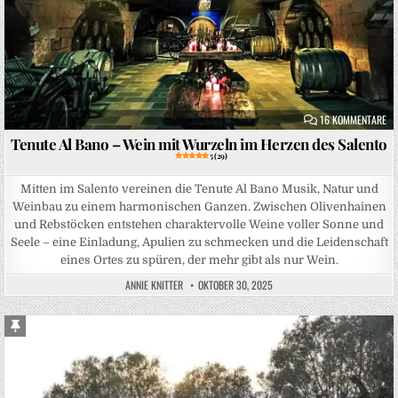
ZU
16 KOMMENTARE
Tenute Al Bano – Wein mit Wurzeln im Herzen des Salento
5 (29)
Mitten im Salento vereinen die Tenute Al Bano Musik, Natur und
Weinbau zu einem harmonischen Ganzen. Zwischen Olivenhainen
und Rebstöcken entstehen charaktervolle Weine voller Sonne und
Seele – eine Einladung, Apulien zu schmecken und die Leidenschaft
eines Ortes zu spüren, der mehr gibt als nur Wein.
ANNIE KNITTER
OKTOBER 30, 2025
Sticky Post
Posted in