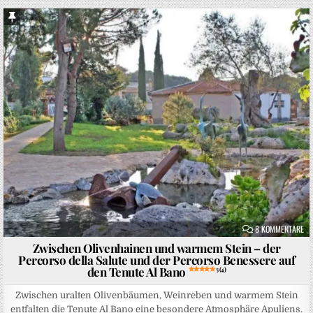
Sticky Post
Posted in
ZU
8 KOMMENTARE
Zwischen Olivenhainen und warmem Stein – der
Percorso della Salute und der Percorso Benessere auf
den Tenute Al Bano
5 (4)
Zwischen uralten Olivenbäumen, Weinreben und warmem Stein
entfalten die Tenute Al Bano eine besondere Atmosphäre Apuliens.