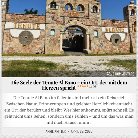
ZU
2 KOMMENTARE
Die Seele der Tenute Al Bano – ein Ort, der mit dem
Herzen spricht
4.9 (16)
Die Tenute Al Bano im Salento sind mehr als ein Reiseziel.
Zwischen Natur, Erinnerungen und gelebter Herzlichkeit entsteht
ein Ort, der berührt und bleibt. Wer hier ankommt, spürt schnell: Es
geht nicht ums Sehen, sondern ums Fühlen – und um das was man
mit nach Hause nimmt.
ANNIE KNITTER
APRIL 29, 2026