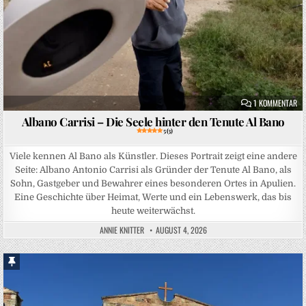
ZU
1 KOMMENTAR
Albano Carrisi – Die Seele hinter den Tenute Al Bano
5 (3)
Viele kennen Al Bano als Künstler. Dieses Portrait zeigt eine andere
Seite: Albano Antonio Carrisi als Gründer der Tenute Al Bano, als
Sohn, Gastgeber und Bewahrer eines besonderen Ortes in Apulien.
Eine Geschichte über Heimat, Werte und ein Lebenswerk, das bis
heute weiterwächst.
ANNIE KNITTER
AUGUST 4, 2026
Sticky Post
Posted in