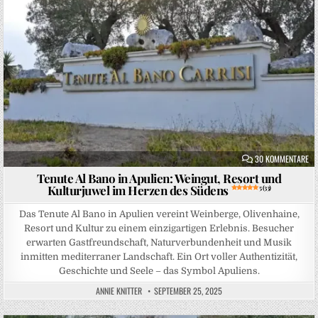
ZU
30 KOMMENTARE
Tenute Al Bano in Apulien: Weingut, Resort und
Kulturjuwel im Herzen des Südens
5 (33)
Das Tenute Al Bano in Apulien vereint Weinberge, Olivenhaine,
Resort und Kultur zu einem einzigartigen Erlebnis. Besucher
erwarten Gastfreundschaft, Naturverbundenheit und Musik
inmitten mediterraner Landschaft. Ein Ort voller Authentizität,
Geschichte und Seele – das Symbol Apuliens.
ANNIE KNITTER
SEPTEMBER 25, 2025