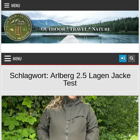
Skip to content
MENU
Das Magazin fürs echte Draußenleben
STAY WILD – OUTDOOR
MENU
Schlagwort:
Arlberg 2.5 Lagen Jacke
Test
Posted in