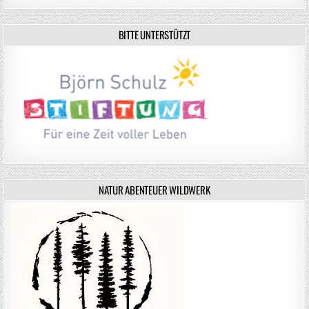
BITTE UNTERSTÜTZT
NATUR ABENTEUER WILDWERK