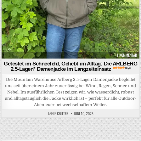
ZU
1 KOMMENTAR
Getestet im Schneefeld, Geliebt im Alltag: Die ARLBERG
2.5-Lagen* Damenjacke im Langzeiteinsatz
5 (3)
Die Mountain Warehouse Arlberg 2.5-Lagen Damenjacke begleitet
uns seit über einem Jahr zuverlässig bei Wind, Regen, Schnee und
Nebel. Im ausführlichen Test zeigen wir, wie wasserdicht, robust
und alltagstauglich die Jacke wirklich ist – perfekt für alle Outdoor-
Abenteuer bei wechselhaftem Wetter.
ANNIE KNITTER
JUNI 10, 2025