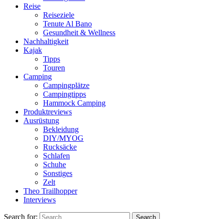
Reise
Reiseziele
Tenute Al Bano
Gesundheit & Wellness
Nachhaltigkeit
Kajak
Tipps
Touren
Camping
Campingplätze
Campingtipps
Hammock Camping
Produktreviews
Ausrüstung
Bekleidung
DIY/MYOG
Rucksäcke
Schlafen
Schuhe
Sonstiges
Zelt
Theo Trailhopper
Interviews
Search for: