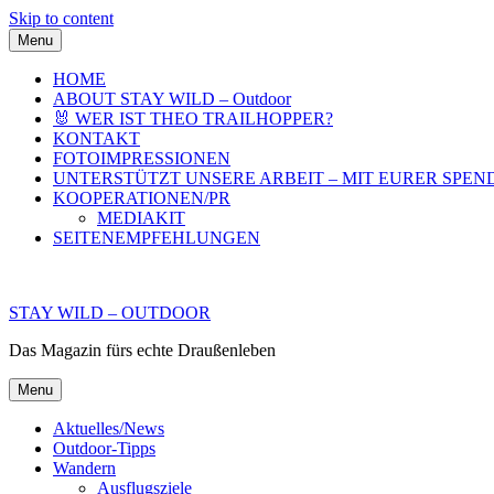
Skip to content
Menu
HOME
ABOUT STAY WILD – Outdoor
🐰 WER IST THEO TRAILHOPPER?
KONTAKT
FOTOIMPRESSIONEN
UNTERSTÜTZT UNSERE ARBEIT – MIT EURER SPEN
KOOPERATIONEN/PR
MEDIAKIT
SEITENEMPFEHLUNGEN
STAY WILD – OUTDOOR
Das Magazin fürs echte Draußenleben
Menu
Aktuelles/News
Outdoor-Tipps
Wandern
Ausflugsziele