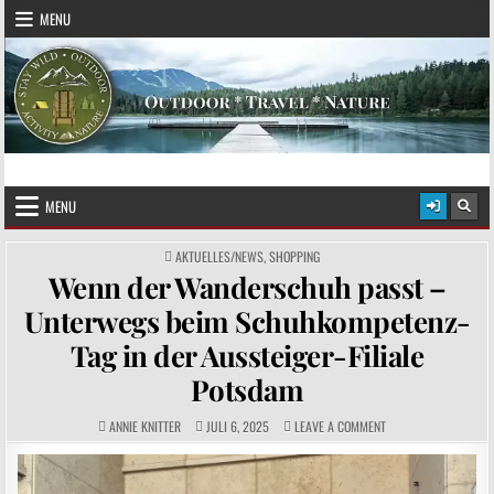
Skip to content
MENU
STAY WILD – OUTDOOR
Das Magazin fürs echte Draußenleben
MENU
POSTED IN
AKTUELLES/NEWS
,
SHOPPING
Wenn der Wanderschuh passt –
Unterwegs beim Schuhkompetenz-
Tag in der Aussteiger-Filiale
Potsdam
AUTHOR:
PUBLISHED DATE:
COMMENTS:
ON WENN DER WANDER
ANNIE KNITTER
JULI 6, 2025
LEAVE A COMMENT