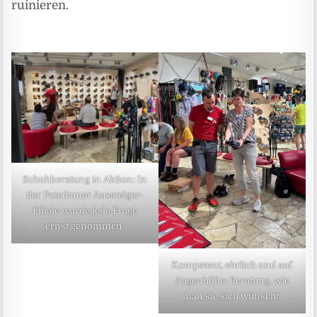
ruinieren.
Schuhberatung in Aktion: In
der Potsdamer Aussteiger-
Filiale wurde jede Frage
ernst genommen.
Kompetent, ehrlich und auf
Augenhöhe: Beratung, wie
man sie sich wünscht.