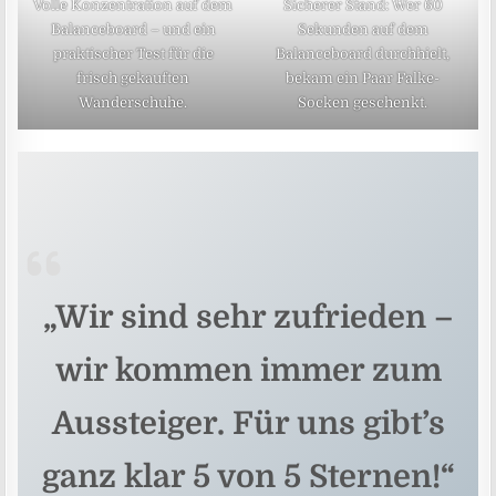
Volle Konzentration auf dem
Sicherer Stand: Wer 60
Balanceboard – und ein
Sekunden auf dem
praktischer Test für die
Balanceboard durchhielt,
frisch gekauften
bekam ein Paar Falke-
Wanderschuhe.
Socken geschenkt.
„Wir sind sehr zufrieden –
wir kommen immer zum
Aussteiger. Für uns gibt’s
ganz klar 5 von 5 Sternen!“