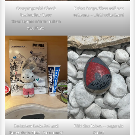
Campingstuhl-Check
Keine Sorge, Theo will nur
bestanden: Theo
schauen – nicht schnitzen!
Trailhopper nimmt schon
mal Platz.
Zwischen Lederfett und
Fühl das Leben – sogar als
Bergschuh-ABC: Theo macht
Stein!