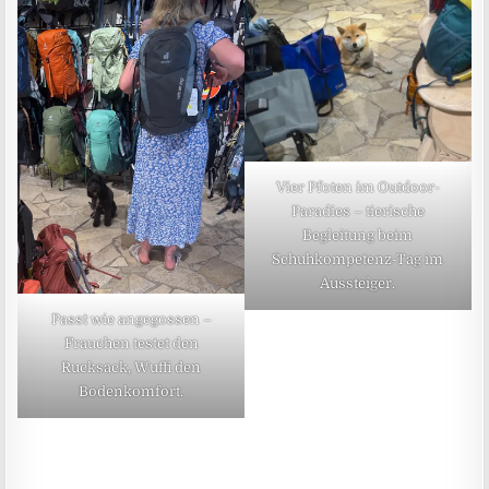
Vier Pfoten im Outdoor-
Paradies – tierische
Begleitung beim
Schuhkompetenz-Tag im
Aussteiger.
Passt wie angegossen –
Frauchen testet den
Rucksack, Wuffi den
Bodenkomfort.