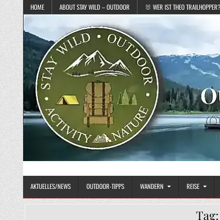
Skip to content
HOME
ABOUT STAY WILD – OUTDOOR
🐰 WER IST THEO TRAILHOPPER
STAY WILD – OUTDOOR
Das Magazin fürs echte Draußenleben
AKTUELLES/NEWS
OUTDOOR-TIPPS
WANDERN
REISE
Tag