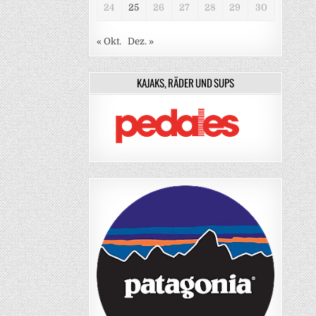
24
25
26
27
28
29
30
« Okt.
Dez. »
KAJAKS, RÄDER UND SUPS