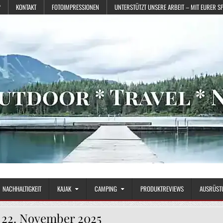
?
KONTAKT
FOTOIMPRESSIONEN
UNTERSTÜTZT UNSERE ARBEIT – MIT EURER S
NACHHALTIGKEIT
KAJAK
CAMPING
PRODUKTREVIEWS
AUSRÜST
:
22. November 2025