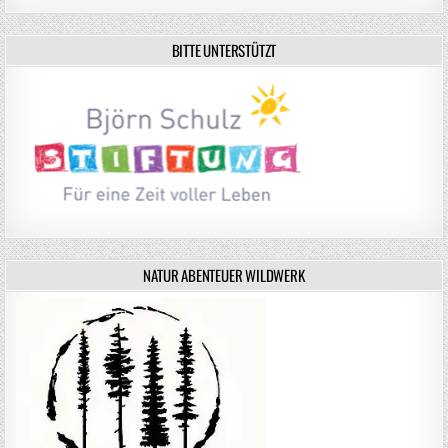
BITTE UNTERSTÜTZT
NATUR ABENTEUER WILDWERK