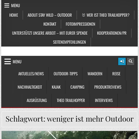
Skip to content
MENU
HOME
ABOUT STAY WILD – OUTDOOR
🐰 WER IST THEO TRAILHOPPER?
KONTAKT
FOTOIMPRESSIONEN
UNTERSTÜTZT UNSERE ARBEIT – MIT EURER SPENDE
KOOPERATIONEN/PR
SEITENEMPFEHLUNGEN
STAY WILD – OUTDOOR
Das Magazin fürs echte Draußenleben
MENU
AKTUELLES/NEWS
OUTDOOR-TIPPS
WANDERN
REISE
NACHHALTIGKEIT
KAJAK
CAMPING
PRODUKTREVIEWS
AUSRÜSTUNG
THEO TRAILHOPPER
INTERVIEWS
Schlagwort:
weniger ist mehr Outdoor