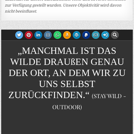
zur Verfügung gestellt wurden. Unsere Objektivität wird davon
nicht beeinflusst.
„MANCHMAL IST DAS
WILDE DRAUßEN GENAU
DER ORT, AN DEM WIR ZU
UNS SELBST
ZURÜCKFINDEN.“
(STAY WILD -
OUTDOOR)