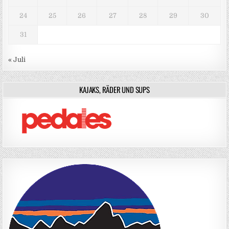
24
25
26
27
28
29
30
31
« Juli
KAJAKS, RÄDER UND SUPS