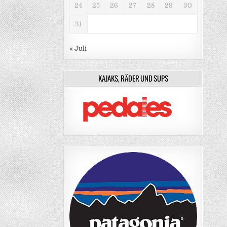
24
25
26
27
28
29
30
31
« Juli
KAJAKS, RÄDER UND SUPS