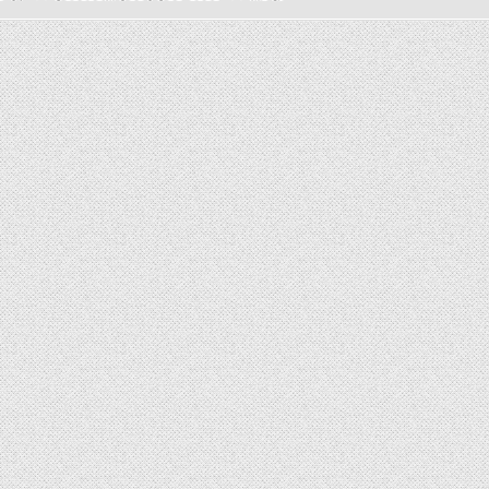
ER UND DAS WEIHNACHTEN DER TIERE IM WALD ❄️
0 (0)