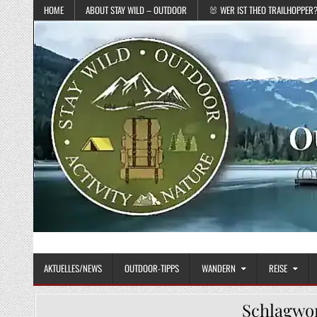
Skip to content
HOME
ABOUT STAY WILD – OUTDOOR
🐰 WER IST THEO TRAILHOPPER
STAY WILD – OUTDOOR
Das Magazin fürs echte Draußenleben
AKTUELLES/NEWS
OUTDOOR-TIPPS
WANDERN
REISE
Schlagwo