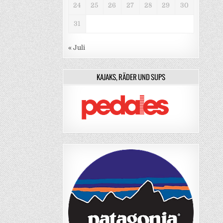
24
25
26
27
28
29
30
31
« Juli
KAJAKS, RÄDER UND SUPS