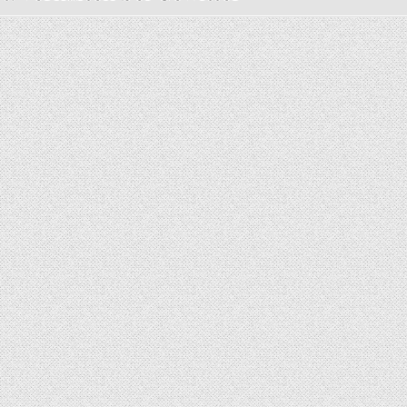
 UND DAS DONNERGROLLEN IM WALD
5 (4)