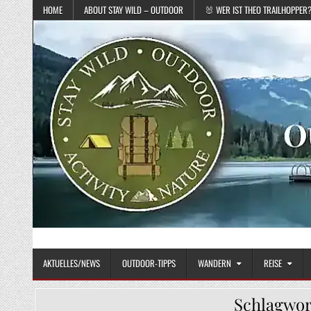
Skip to content
HOME
ABOUT STAY WILD – OUTDOOR
🐰 WER IST THEO TRAILHOPPER
STAY WILD – OUTDOOR
Das Magazin fürs echte Draußenleben
AKTUELLES/NEWS
OUTDOOR-TIPPS
WANDERN
REISE
Schlagwor