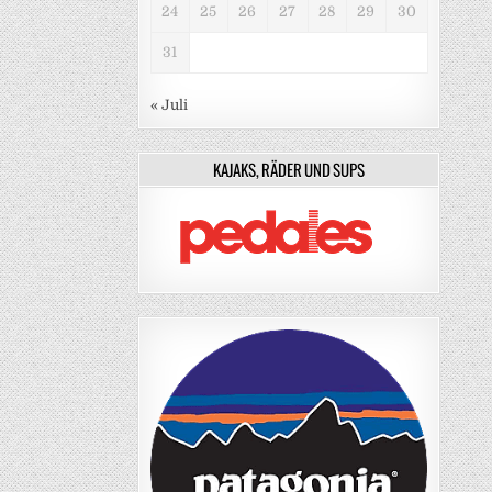
24
25
26
27
28
29
30
31
« Juli
KAJAKS, RÄDER UND SUPS