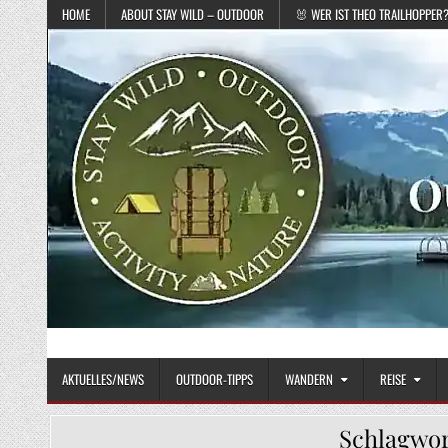
Skip to content
HOME
ABOUT STAY WILD – OUTDOOR
🐰 WER IST THEO TRAILHOPPER
STAY WILD – OUTDOOR
Das Magazin fürs echte Draußenleben
AKTUELLES/NEWS
OUTDOOR-TIPPS
WANDERN
REISE
Schlagwor