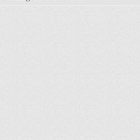
YDE 40OZ TRAVEL TUMBLER* – OUTDOOR-TAUGLICH ODER NUR STYLISCH?
5 (2)