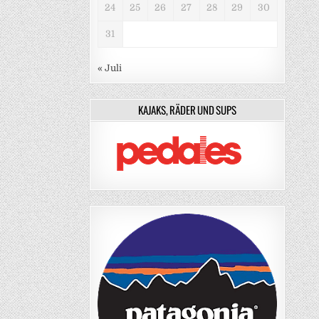
24
25
26
27
28
29
30
31
« Juli
KAJAKS, RÄDER UND SUPS