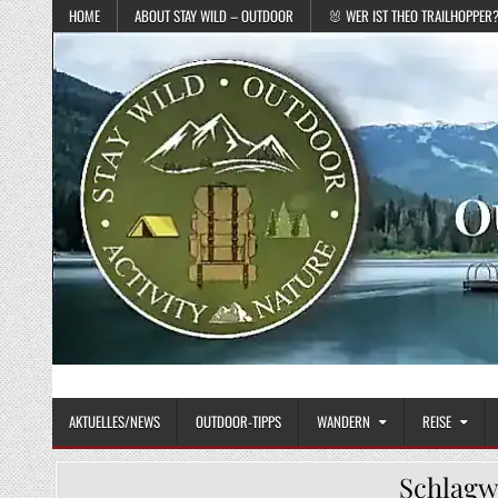
Skip to content
HOME
ABOUT STAY WILD – OUTDOOR
🐰 WER IST THEO TRAILHOPPER
STAY WILD – OUTDOOR
Das Magazin fürs echte Draußenleben
AKTUELLES/NEWS
OUTDOOR-TIPPS
WANDERN
REISE
Schlagw