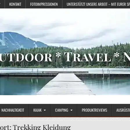
?
KONTAKT
FOTOIMPRESSIONEN
UNTERSTÜTZT UNSERE ARBEIT – MIT EURER S
NACHHALTIGKEIT
KAJAK
CAMPING
PRODUKTREVIEWS
AUSRÜST
ort:
Trekking Kleidung