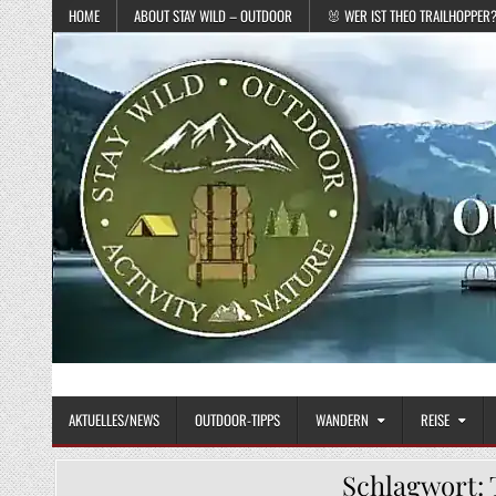
Skip to content
HOME
ABOUT STAY WILD – OUTDOOR
🐰 WER IST THEO TRAILHOPPER
STAY WILD – OUTDOOR
Das Magazin fürs echte Draußenleben
AKTUELLES/NEWS
OUTDOOR-TIPPS
WANDERN
REISE
Schlagwort: