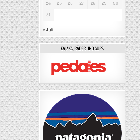
24
25
26
27
28
29
30
31
« Juli
KAJAKS, RÄDER UND SUPS