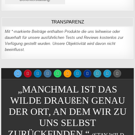
TRANSPARENZ
Mit *-markierte Beiträge enthalten Produkte die uns leihweise oder
dauerhaft für unsere ausführlichen Tests und Reviews kostenlos zur
Verfügung gestellt wurden. Unsere Objektivität wird davon nicht
beeinflusst.
„MANCHMAL IST DAS
WILDE DRAUßEN GENAU
DER ORT, AN DEM WIR ZU
UNS SELBST
ZURÜCKFINDEN.“