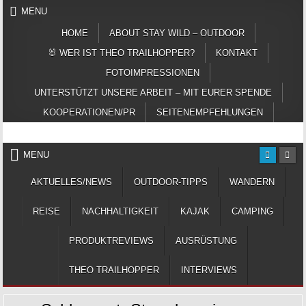
Skip to content
MENU
HOME
ABOUT STAY WILD – OUTDOOR
🐰 WER IST THEO TRAILHOPPER?
KONTAKT
FOTOIMPRESSIONEN
UNTERSTÜTZT UNSERE ARBEIT – MIT EURER SPENDE
KOOPERATIONEN/PR
SEITENEMPFEHLUNGEN
Das Magazin fürs echte Draußenleben
STAY WILD – OUTDOOR
MENU
AKTUELLES/NEWS
OUTDOOR-TIPPS
WANDERN
REISE
NACHHALTIGKEIT
KAJAK
CAMPING
PRODUKTREVIEWS
AUSRÜSTUNG
THEO TRAILHOPPER
INTERVIEWS