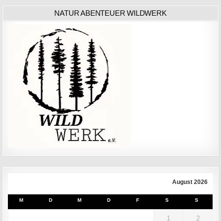
NATUR ABENTEUER WILDWERK
August 2026
M
D
M
D
F
S
S
1
2