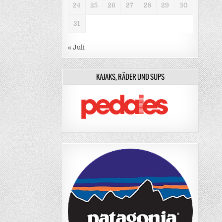
24
25
26
27
28
29
30
31
« Juli
KAJAKS, RÄDER UND SUPS