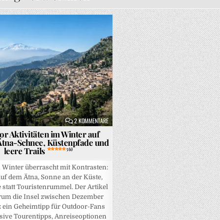
Posted in
ALIEN NACH DEM ZYKLON HENRY SEIN TOURISMUS-IMAGE STRATEGISCH SCHÜTZT
ZU OUTDOOR AKTIVITÄTEN IM WINTER AUF SIZILIE
5 (1)
2 KOMMENTARE
r Aktivitäten im Winter auf
: Ätna-Schnee, Küstenpfade und
leere Trails
5 (1)
m Winter überrascht mit Kontrasten:
uf dem Ätna, Sonne an der Küste,
de statt Touristenrummel. Der Artikel
arum die Insel zwischen Dezember
 ein Geheimtipp für Outdoor-Fans
lusive Tourentipps, Anreiseoptionen