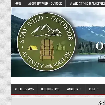
Skip to content
HOME
ABOUT STAY WILD – OUTDOOR
🐰 WER IST THEO TRAILHOPPER
STAY WILD – OUTDOOR
Das Magazin fürs echte Draußenleben
AKTUELLES/NEWS
OUTDOOR-TIPPS
WANDERN
REISE
Sc