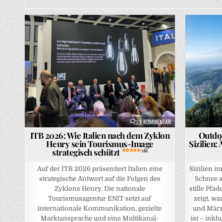
Posted in
ZU ITB 2026: WIE IT
1 KOMMENTAR
ITB 2026: Wie Italien nach dem Zyklon
Outdoo
Henry sein Tourismus-Image
Sizilien
strategisch schützt
5 (1)
Auf der ITB 2026 präsentiert Italien eine
Sizilien i
strategische Antwort auf die Folgen des
Schnee a
Zyklons Henry. Die nationale
stille Pfa
Tourismusagentur ENIT setzt auf
zeigt, w
internationale Kommunikation, gezielte
und März
Marktansprache und eine Multikanal-
ist – ink