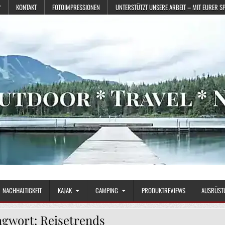
?
KONTAKT
FOTOIMPRESSIONEN
UNTERSTÜTZT UNSERE ARBEIT – MIT EURER S
NACHHALTIGKEIT
KAJAK
CAMPING
PRODUKTREVIEWS
AUSRÜST
agwort:
Reisetrends