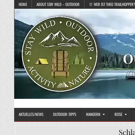
Skip to content
HOME
ABOUT STAY WILD – OUTDOOR
🐰 WER IST THEO TRAILHOPPER
STAY WILD – OUTDOOR
Das Magazin fürs echte Draußenleben
AKTUELLES/NEWS
OUTDOOR-TIPPS
WANDERN
REISE
Schl