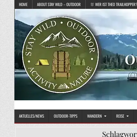
Skip to content
HOME
ABOUT STAY WILD – OUTDOOR
🐰 WER IST THEO TRAILHOPPER
STAY WILD – OUTDOOR
Das Magazin fürs echte Draußenleben
AKTUELLES/NEWS
OUTDOOR-TIPPS
WANDERN
REISE
Schlagwor