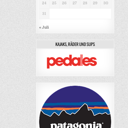
24
25
26
27
28
29
30
31
« Juli
KAJAKS, RÄDER UND SUPS