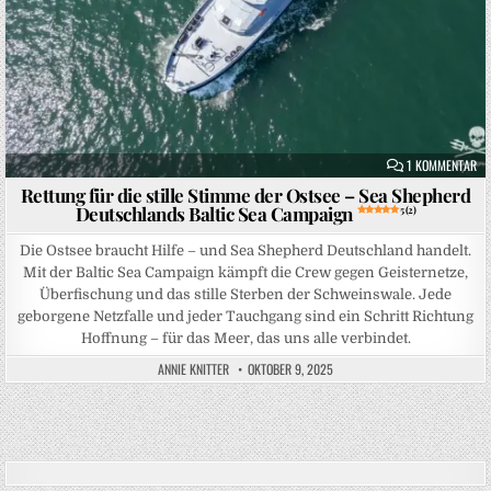
ZU
1 KOMMENTAR
Rettung für die stille Stimme der Ostsee – Sea Shepherd
Deutschlands Baltic Sea Campaign
5 (2)
Die Ostsee braucht Hilfe – und Sea Shepherd Deutschland handelt.
Mit der Baltic Sea Campaign kämpft die Crew gegen Geisternetze,
Überfischung und das stille Sterben der Schweinswale. Jede
geborgene Netzfalle und jeder Tauchgang sind ein Schritt Richtung
Hoffnung – für das Meer, das uns alle verbindet.
ANNIE KNITTER
OKTOBER 9, 2025