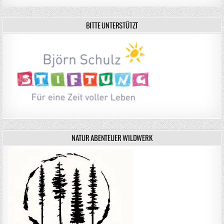
BITTE UNTERSTÜTZT
NATUR ABENTEUER WILDWERK