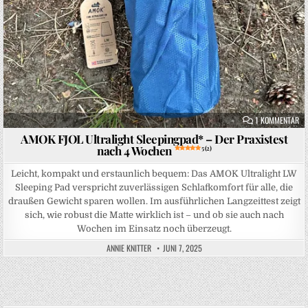
ZU
1 KOMMENTAR
AMOK FJOL Ultralight Sleepingpad* – Der Praxistest
nach 4 Wochen
5 (2)
Leicht, kompakt und erstaunlich bequem: Das AMOK Ultralight LW
Sleeping Pad verspricht zuverlässigen Schlafkomfort für alle, die
draußen Gewicht sparen wollen. Im ausführlichen Langzeittest zeigt
sich, wie robust die Matte wirklich ist – und ob sie auch nach
Wochen im Einsatz noch überzeugt.
ANNIE KNITTER
JUNI 7, 2025