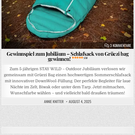
ZU
3 KOMMENTARE
Gewinnspiel zum Jubiläum – Schlafsack von Grüezi bag
gewinnen!
5 (1)
Zum 5-jährigen STAY WILD – Outdoor Jubiläum verlosen wir
gemeinsam mit Grüezi Bag einen hochwertigen Sommerschlafsack
mit innovativer DownWool-Füllung. Der perfekte Begleiter für laue
Nächte im Zelt, Biwak oder unter dem Tarp. Jetzt mitmachen,
Wunschfarbe wählen – und vielleicht bald draußen träumen!
ANNIE KNITTER
AUGUST 4, 2025