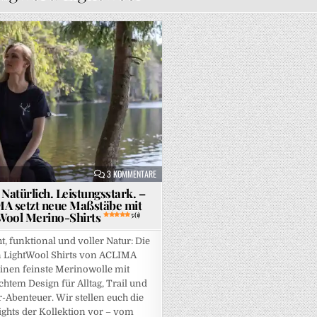
Posted in
ZU LEICHT. NATÜRLICH. LEISTUNGSSTARK. – ACLI
3 KOMMENTARE
 Natürlich. Leistungsstark. –
A setzt neue Maßstäbe mit
Wool Merino-Shirts
5 (1)
ht, funktional und voller Natur: Die
 LightWool Shirts von ACLIMA
inen feinste Merinowolle mit
htem Design für Alltag, Trail und
-Abenteuer. Wir stellen euch die
ights der Kollektion vor – vom