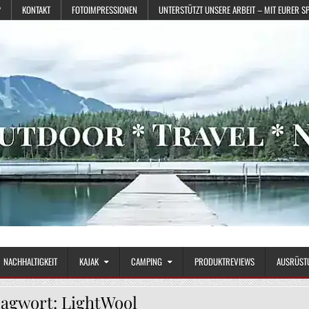
?
KONTAKT
FOTOIMPRESSIONEN
UNTERSTÜTZT UNSERE ARBEIT – MIT EURER S
NACHHALTIGKEIT
KAJAK
CAMPING
PRODUKTREVIEWS
AUSRÜST
lagwort:
LightWool