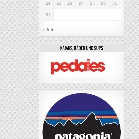
24
25
26
27
28
29
30
31
« Juli
KAJAKS, RÄDER UND SUPS