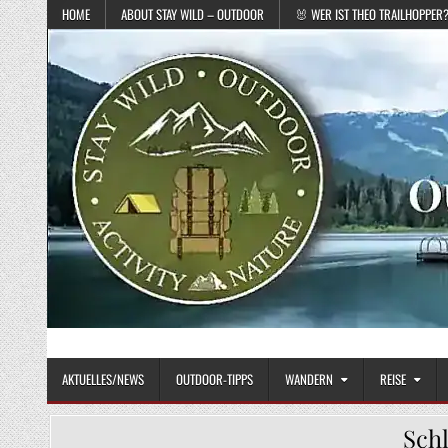
Skip to content
HOME
ABOUT STAY WILD – OUTDOOR
🐰 WER IST THEO TRAILHOPPER
STAY WILD – OUTDOOR
Das Magazin fürs echte Draußenleben
AKTUELLES/NEWS
OUTDOOR-TIPPS
WANDERN
REISE
Sch