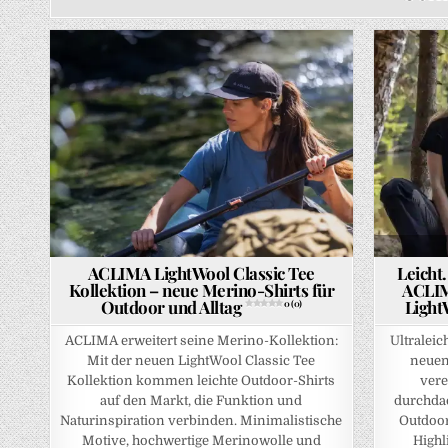
Posted in
ACLIMA LightWool Classic Tee
Leicht.
Kollektion – neue Merino-Shirts für
ACLIM
Outdoor und Alltag
Light
0 (0)
ACLIMA erweitert seine Merino-Kollektion:
Ultraleic
Mit der neuen LightWool Classic Tee
neuen
Kollektion kommen leichte Outdoor-Shirts
vere
auf den Markt, die Funktion und
durchdac
Naturinspiration verbinden. Minimalistische
Outdoor
Motive, hochwertige Merinowolle und
Highl