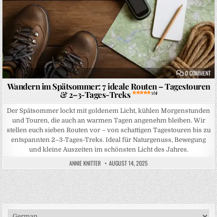
ON
0 COMMENT
Wandern im Spätsommer: 7 ideale Routen – Tagestouren
& 2–3-Tages-Treks
5 (1)
Der Spätsommer lockt mit goldenem Licht, kühlen Morgenstunden
und Touren, die auch an warmen Tagen angenehm bleiben. Wir
stellen euch sieben Routen vor – von schattigen Tagestouren bis zu
entspannten 2–3-Tages-Treks. Ideal für Naturgenuss, Bewegung
und kleine Auszeiten im schönsten Licht des Jahres.
ANNIE KNITTER
AUGUST 14, 2025