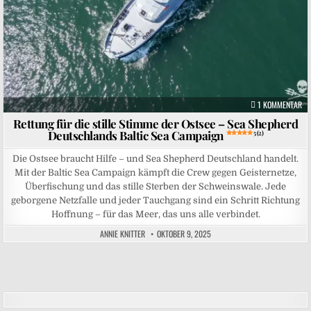
ZU
1 KOMMENTAR
Rettung für die stille Stimme der Ostsee – Sea Shepherd
Deutschlands Baltic Sea Campaign
5 (2)
Die Ostsee braucht Hilfe – und Sea Shepherd Deutschland handelt.
Mit der Baltic Sea Campaign kämpft die Crew gegen Geisternetze,
Überfischung und das stille Sterben der Schweinswale. Jede
geborgene Netzfalle und jeder Tauchgang sind ein Schritt Richtung
Hoffnung – für das Meer, das uns alle verbindet.
ANNIE KNITTER
OKTOBER 9, 2025