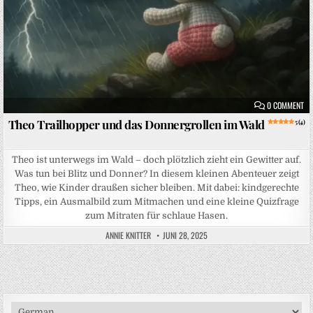
ON
0 COMMENT
Theo Trailhopper und das Donnergrollen im Wald
5 (4)
Theo ist unterwegs im Wald – doch plötzlich zieht ein Gewitter auf.
Was tun bei Blitz und Donner? In diesem kleinen Abenteuer zeigt
Theo, wie Kinder draußen sicher bleiben. Mit dabei: kindgerechte
Tipps, ein Ausmalbild zum Mitmachen und eine kleine Quizfrage
zum Mitraten für schlaue Hasen.
ANNIE KNITTER
JUNI 28, 2025