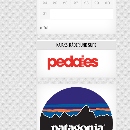
24
25
26
27
28
29
30
31
« Juli
KAJAKS, RÄDER UND SUPS