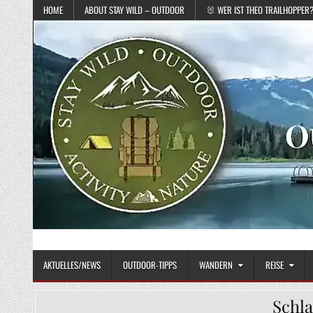
Skip to content
HOME
ABOUT STAY WILD – OUTDOOR
🐰 WER IST THEO TRAILHOPPER
STAY WILD – OUTDOOR
Das Magazin fürs echte Draußenleben
AKTUELLES/NEWS
OUTDOOR-TIPPS
WANDERN
REISE
Schl