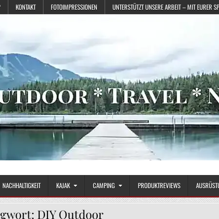
?
KONTAKT
FOTOIMPRESSIONEN
UNTERSTÜTZT UNSERE ARBEIT – MIT EURER S
NACHHALTIGKEIT
KAJAK
CAMPING
PRODUKTREVIEWS
AUSRÜST
agwort:
DIY Outdoor