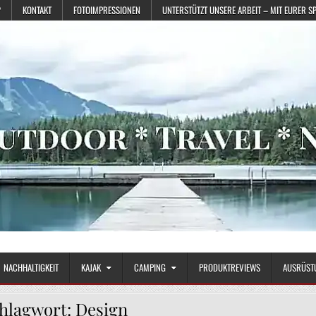
?
KONTAKT
FOTOIMPRESSIONEN
UNTERSTÜTZT UNSERE ARBEIT – MIT EURER S
NACHHALTIGKEIT
KAJAK
CAMPING
PRODUKTREVIEWS
AUSRÜST
hlagwort:
Design