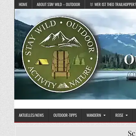
Skip to content
HOME
ABOUT STAY WILD – OUTDOOR
🐰 WER IST THEO TRAILHOPPER
STAY WILD – OUTDOOR
Das Magazin fürs echte Draußenleben
AKTUELLES/NEWS
OUTDOOR-TIPPS
WANDERN
REISE
Sc