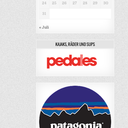
24
25
26
27
28
29
30
31
« Juli
KAJAKS, RÄDER UND SUPS