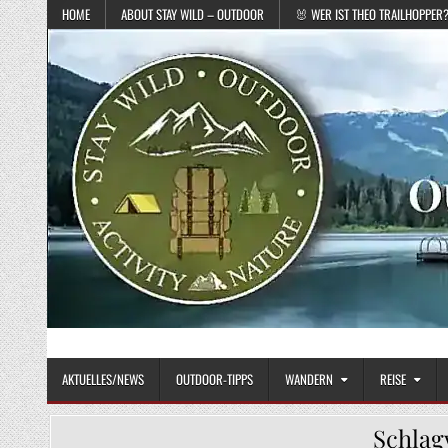
Skip to content
HOME
ABOUT STAY WILD – OUTDOOR
🐰 WER IST THEO TRAILHOPPER
STAY WILD – OUTDOOR
Das Magazin fürs echte Draußenleben
AKTUELLES/NEWS
OUTDOOR-TIPPS
WANDERN
REISE
Schlag