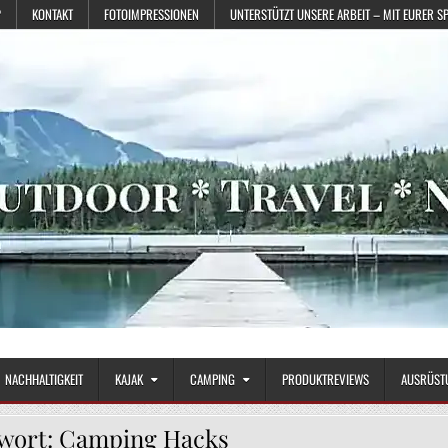
?
KONTAKT
FOTOIMPRESSIONEN
UNTERSTÜTZT UNSERE ARBEIT – MIT EURER S
NACHHALTIGKEIT
KAJAK
CAMPING
PRODUKTREVIEWS
AUSRÜST
wort:
Camping Hacks