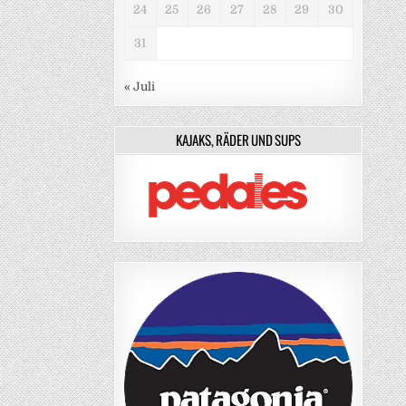
24
25
26
27
28
29
30
31
« Juli
KAJAKS, RÄDER UND SUPS