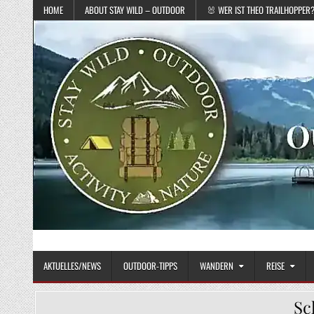
Skip to content
HOME
ABOUT STAY WILD – OUTDOOR
🐰 WER IST THEO TRAILHOPPER
STAY WILD – OUTDOOR
Das Magazin fürs echte Draußenleben
AKTUELLES/NEWS
OUTDOOR-TIPPS
WANDERN
REISE
Sc