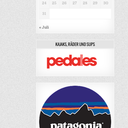
24
25
26
27
28
29
30
31
« Juli
KAJAKS, RÄDER UND SUPS