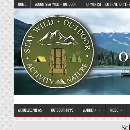
Skip to content
HOME
ABOUT STAY WILD – OUTDOOR
🐰 WER IST THEO TRAILHOPPER
STAY WILD – OUTDOOR
Das Magazin fürs echte Draußenleben
AKTUELLES/NEWS
OUTDOOR-TIPPS
WANDERN
REISE
Sc