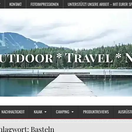
?
KONTAKT
FOTOIMPRESSIONEN
UNTERSTÜTZT UNSERE ARBEIT – MIT EURER S
NACHHALTIGKEIT
KAJAK
CAMPING
PRODUKTREVIEWS
AUSRÜST
hlagwort:
Basteln