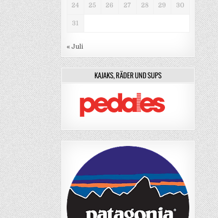
24
25
26
27
28
29
30
31
« Juli
KAJAKS, RÄDER UND SUPS