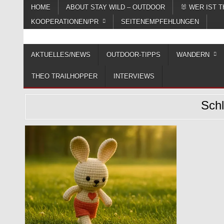
Skip to content
HOME
ABOUT STAY WILD – OUTDOOR
🐰 WER IST 
KOOPERATIONEN/PR
SEITENEMPFEHLUNGEN
Das Magazin fürs echte Draußenleben
STAY WILD – OUTDOOR
AKTUELLES/NEWS
OUTDOOR-TIPPS
WANDERN
THEO TRAILHOPPER
INTERVIEWS
Sch
Posted in