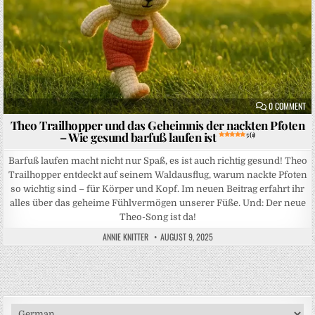
ON
0 COMMENT
Theo Trailhopper und das Geheimnis der nackten Pfoten
– Wie gesund barfuß laufen ist
5 (1)
Barfuß laufen macht nicht nur Spaß, es ist auch richtig gesund! Theo
Trailhopper entdeckt auf seinem Waldausflug, warum nackte Pfoten
so wichtig sind – für Körper und Kopf. Im neuen Beitrag erfahrt ihr
alles über das geheime Fühlvermögen unserer Füße. Und: Der neue
Theo-Song ist da!
ANNIE KNITTER
AUGUST 9, 2025