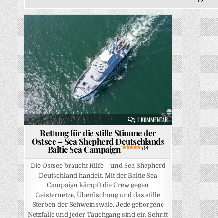
Posted in
ZU RETTUNG FÜR DIE 
1 KOMMENTAR
Rettung für die stille Stimme der
Ostsee – Sea Shepherd Deutschlands
Baltic Sea Campaign
5 (2)
Die Ostsee braucht Hilfe – und Sea Shepherd
Deutschland handelt. Mit der Baltic Sea
Campaign kämpft die Crew gegen
Geisternetze, Überfischung und das stille
Sterben der Schweinswale. Jede geborgene
Netzfalle und jeder Tauchgang sind ein Schritt