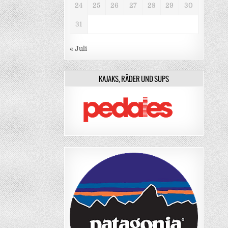
24
25
26
27
28
29
30
31
« Juli
KAJAKS, RÄDER UND SUPS