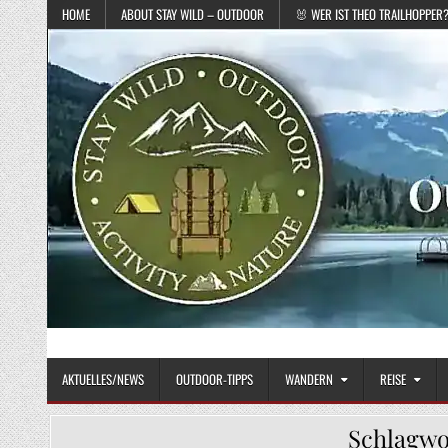
Skip to content
HOME
ABOUT STAY WILD – OUTDOOR
🐰 WER IST THEO TRAILHOPPER
STAY WILD – OUTDOOR
Das Magazin fürs echte Draußenleben
AKTUELLES/NEWS
OUTDOOR-TIPPS
WANDERN
REISE
Schlagwo