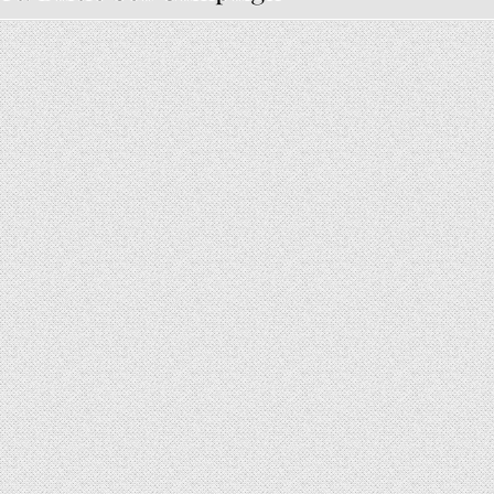
STILLE STIMME DER OSTSEE – SEA SHEPHERD DEUTSCHLANDS BALTIC SEA CAMPAIGN
5 (2)