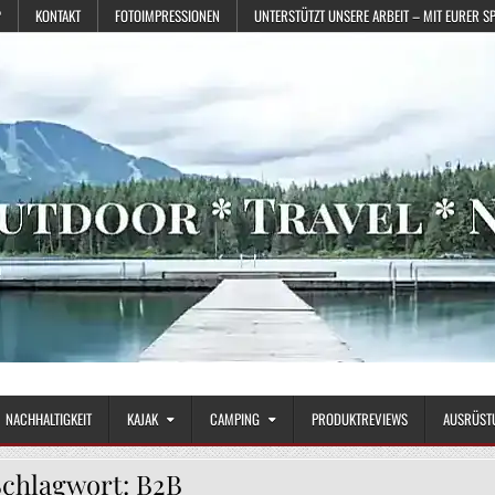
?
KONTAKT
FOTOIMPRESSIONEN
UNTERSTÜTZT UNSERE ARBEIT – MIT EURER S
NACHHALTIGKEIT
KAJAK
CAMPING
PRODUKTREVIEWS
AUSRÜST
Schlagwort:
B2B