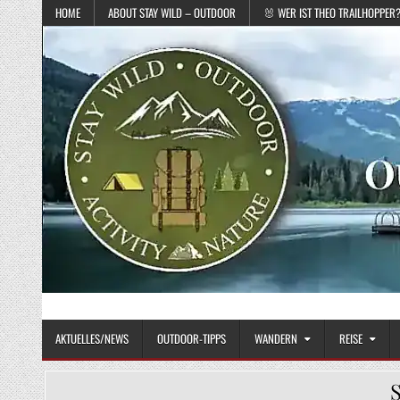
Skip to content
HOME
ABOUT STAY WILD – OUTDOOR
🐰 WER IST THEO TRAILHOPPER
STAY WILD – OUTDOOR
Das Magazin fürs echte Draußenleben
AKTUELLES/NEWS
OUTDOOR-TIPPS
WANDERN
REISE