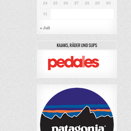
24
25
26
27
28
29
30
31
« Juli
KAJAKS, RÄDER UND SUPS