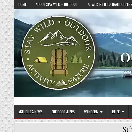
Skip to content
HOME
ABOUT STAY WILD – OUTDOOR
🐰 WER IST THEO TRAILHOPPER
STAY WILD – OUTDOOR
Das Magazin fürs echte Draußenleben
AKTUELLES/NEWS
OUTDOOR-TIPPS
WANDERN
REISE
Sc