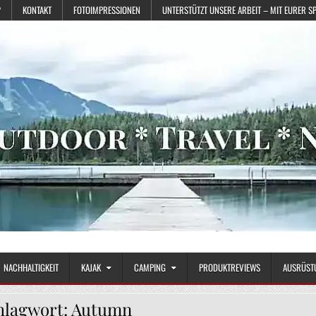
?
KONTAKT
FOTOIMPRESSIONEN
UNTERSTÜTZT UNSERE ARBEIT – MIT EURER S
NACHHALTIGKEIT
KAJAK
CAMPING
PRODUKTREVIEWS
AUSRÜST
hlagwort:
Autumn