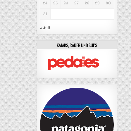
24
25
26
27
28
29
30
31
« Juli
KAJAKS, RÄDER UND SUPS