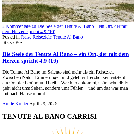
2 Kommentare
zu Die Seele der Tenute Al Bano – ein Ort, der mit
dem Herzen spricht
4.9 (16)
Posted in
Reise
Reiseziele
Tenute Al Bano
Sticky Post
Die Seele der Tenute Al Bano – ein Ort, der mit dem
Herzen spricht
4.9 (16)
Die Tenute Al Bano im Salento sind mehr als ein Reiseziel.
Zwischen Natur, Erinnerungen und gelebter Herzlichkeit entsteht
ein Ort, der berührt und bleibt. Wer hier ankommt, spürt schnell: Es
geht nicht ums Sehen, sondern ums Fühlen – und um das was man
mit nach Hause nimmt.
Annie Knitter
April 29, 2026
TENUTE AL BANO CARRISI