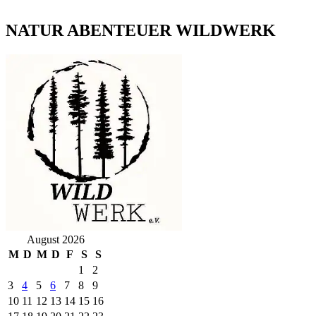
NATUR ABENTEUER WILDWERK
August 2026
M
D
M
D
F
S
S
1
2
3
4
5
6
7
8
9
10
11
12
13
14
15
16