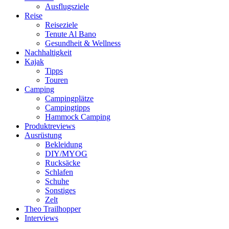
Ausflugsziele
Reise
Reiseziele
Tenute Al Bano
Gesundheit & Wellness
Nachhaltigkeit
Kajak
Tipps
Touren
Camping
Campingplätze
Campingtipps
Hammock Camping
Produktreviews
Ausrüstung
Bekleidung
DIY/MYOG
Rucksäcke
Schlafen
Schuhe
Sonstiges
Zelt
Theo Trailhopper
Interviews