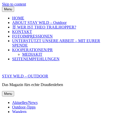
Skip to content
Menu
HOME
ABOUT STAY WILD – Outdoor
🐰 WER IST THEO TRAILHOPPER?
KONTAKT
FOTOIMPRESSIONEN
UNTERSTÜTZT UNSERE ARBEIT – MIT EURER
SPENDE
KOOPERATIONEN/PR
MEDIAKIT
SEITENEMPFEHLUNGEN
STAY WILD – OUTDOOR
Das Magazin fürs echte Draußenleben
Menu
Aktuelles/News
Outdoor-Tipps
Wandern