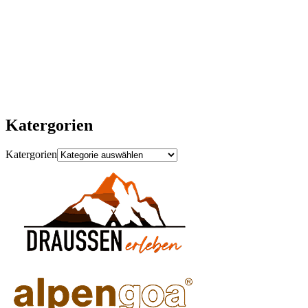
ZURÜCKFINDEN.“
(STAY WILD -
OUTDOOR)
Katergorien
Katergorien