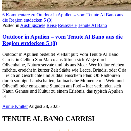
6 Kommentare
zu Outdoor in Apulien – vom Tenute Al Bano aus
die Region entdecken
5 (8)
Posted in
Ausflugsziele
Reise
Reiseziele
Tenute Al Bano
Outdoor in Apulien – vom Tenute Al Bano aus die
Region entdecken
5 (8)
Outdoor in Apulien bedeutet Vielfalt pur: Vom Tenute Al Bano
Carrisi in Cellino San Marco aus öffnen sich Wege durch
Olivenhaine, Naturreservate und bis ans Meer. Wer Kultur erleben
möchte, erreicht in kurzer Zeit Städte wie Lecce, Brindisi oder Oria
– reich an Geschichte und süditalienischem Flair. Ob Radtouren
durch sonnige Landschaften, kulinarische Momente mit Wein und
Olivenöl oder entspannte Stunden am Pool – hier verbinden sich
Natur, Genuss und Kultur zu einem Erlebnis, das typisch Apulien
ist.
Annie Knitter
August 28, 2025
TENUTE AL BANO CARRISI