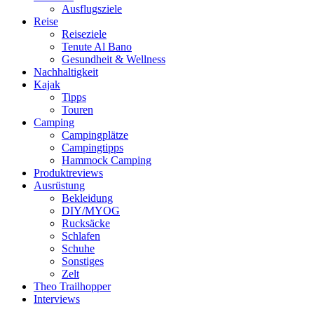
Ausflugsziele
Reise
Reiseziele
Tenute Al Bano
Gesundheit & Wellness
Nachhaltigkeit
Kajak
Tipps
Touren
Camping
Campingplätze
Campingtipps
Hammock Camping
Produktreviews
Ausrüstung
Bekleidung
DIY/MYOG
Rucksäcke
Schlafen
Schuhe
Sonstiges
Zelt
Theo Trailhopper
Interviews