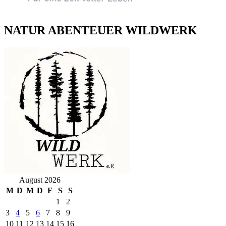
NATUR ABENTEUER WILDWERK
August 2026
M
D
M
D
F
S
S
1
2
3
4
5
6
7
8
9
10
11
12
13
14
15
16