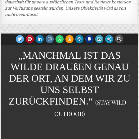
dauerhaft für unsere ausführlichen Tests und Reviews kostenlos
zur Verfügung gestellt wurden. Unsere Objektivität wird davon
nicht beeinflusst.
„MANCHMAL IST DAS
WILDE DRAUßEN GENAU
DER ORT, AN DEM WIR ZU
UNS SELBST
ZURÜCKFINDEN.“
(STAY WILD -
OUTDOOR)