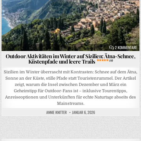
ZU
2 KOMMENTARE
Outdoor Aktivitäten im Winter auf Sizilien: Ätna-Schnee,
Küstenpfade und leere Trails
5 (1)
Sizilien im Winter überrascht mit Kontrasten: Schnee auf dem Ätna,
Sonne an der Küste, stille Pfade statt Touristenrummel. Der Artikel
zeigt, warum die Insel zwischen Dezember und März ein
Geheimtipp für Outdoor-Fans ist – inklusive Tourentipps,
Anreiseoptionen und Unterkünften für echte Naturtage abseits des
Mainstreams.
ANNIE KNITTER
JANUAR 6, 2026