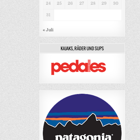
24
25
26
27
28
29
30
31
« Juli
KAJAKS, RÄDER UND SUPS