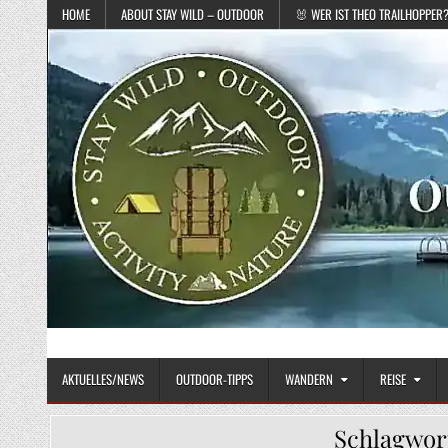
Skip to content
HOME
ABOUT STAY WILD – OUTDOOR
🐰 WER IST THEO TRAILHOPPER
STAY WILD – OUTDOOR
Das Magazin fürs echte Draußenleben
AKTUELLES/NEWS
OUTDOOR-TIPPS
WANDERN
REISE
Schlagwor