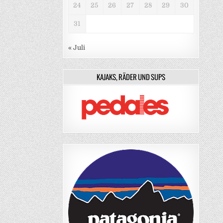
24
25
26
27
28
29
30
31
« Juli
KAJAKS, RÄDER UND SUPS