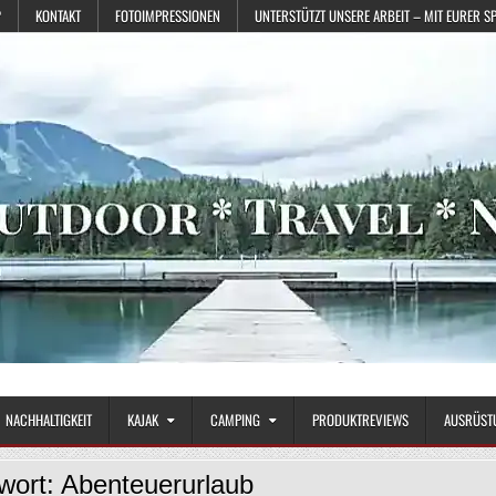
?
KONTAKT
FOTOIMPRESSIONEN
UNTERSTÜTZT UNSERE ARBEIT – MIT EURER S
NACHHALTIGKEIT
KAJAK
CAMPING
PRODUKTREVIEWS
AUSRÜST
wort:
Abenteuerurlaub