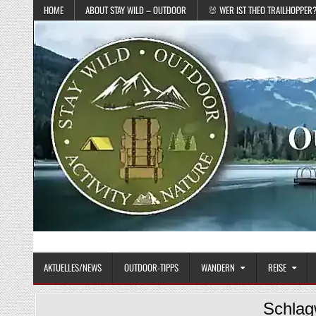
Skip to content
HOME
ABOUT STAY WILD – OUTDOOR
🐰 WER IST THEO TRAILHOPPER
Das Magazin fürs echte Draußenleben
STAY WILD – OUTDOOR
AKTUELLES/NEWS
OUTDOOR-TIPPS
WANDERN
REISE
Schlag