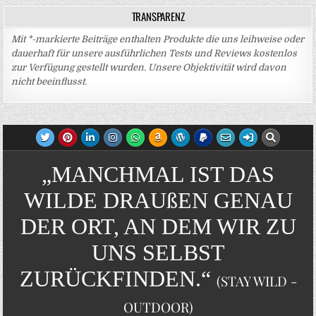
TRANSPARENZ
Mit *-markierte Beiträge enthalten Produkte die uns leihweise oder
dauerhaft für unsere ausführlichen Tests und Reviews kostenlos
zur Verfügung gestellt wurden. Unsere Objektivität wird davon
nicht beeinflusst.
„MANCHMAL IST DAS
WILDE DRAUßEN GENAU
DER ORT, AN DEM WIR ZU
UNS SELBST
ZURÜCKFINDEN.“
(STAY WILD -
OUTDOOR)