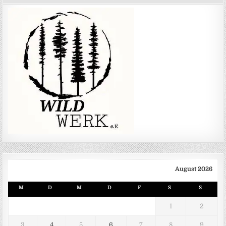
August 2026
M
D
M
D
F
S
S
1
2
3
4
5
6
7
8
9