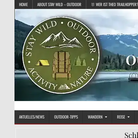
Skip to content
HOME
ABOUT STAY WILD – OUTDOOR
🐰 WER IST THEO TRAILHOPPER
STAY WILD – OUTDOOR
Das Magazin fürs echte Draußenleben
AKTUELLES/NEWS
OUTDOOR-TIPPS
WANDERN
REISE
Sch