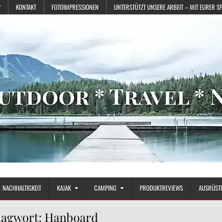
?
KONTAKT
FOTOIMPRESSIONEN
UNTERSTÜTZT UNSERE ARBEIT – MIT EURER S
NACHHALTIGKEIT
KAJAK
CAMPING
PRODUKTREVIEWS
AUSRÜST
lagwort:
Hanboard