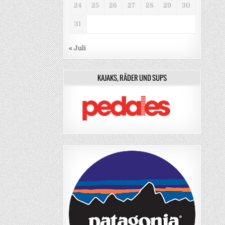
24
25
26
27
28
29
30
31
« Juli
KAJAKS, RÄDER UND SUPS