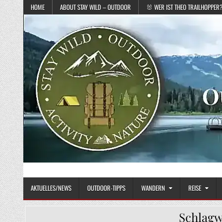
Skip to content
HOME
ABOUT STAY WILD – OUTDOOR
🐰 WER IST THEO TRAILHOPPER
STAY WILD – OUTDOOR
Das Magazin fürs echte Draußenleben
AKTUELLES/NEWS
OUTDOOR-TIPPS
WANDERN
REISE
Schlagw